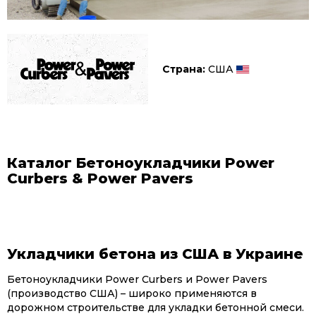
Разбрызгиватели жидких
реагентов
Снегоочистители навесные
Страна:
США
Ковши дробильные
Ковши просеивающие
Каталог Бетоноукладчики Power
Фрезы навесные
Curbers & Power Pavers
Грейферы
Укладчики бетона из США в Украине
Бетоноукладчики Power Curbers и Power Pavers
(производство США) – широко применяются в
дорожном строительстве для укладки бетонной смеси.