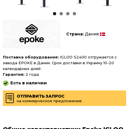
Разбрызгиватели жидких
реагентов
Снегоочистители навесные
Страна:
Дания
Ковши дробильные
Ковши просеивающие
Поставка оборудования:
IGLOO S2400 отгружается с
завода EPOKE в Дании. Срок доставки в Украину 10-20
Фрезы навесные
календарных дней.
Гарантия:
2 года
Есть в наличии
Грейферы
ОТПРАВИТЬ ЗАПРОС
на коммерческое предложение